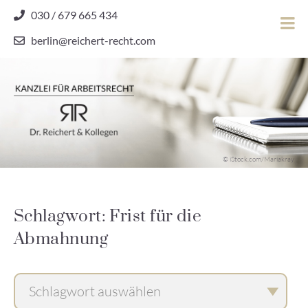
Skip
030 / 679 665 434
to
berlin@reichert-recht.com
content
Dr.
Reichert
&
Kollegen
Kanzlei für Arbeitsrecht
–
© iStock.com/Mariakray
Kanzlei
für
Arbeitsrecht
Schlagwort: Frist für die
Abmahnung