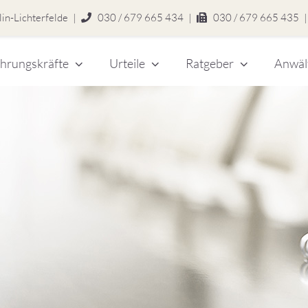
in-Lichterfelde
|
030 / 679 665 434
|
030 / 679 665 435
|
hrungskräfte
Urteile
Ratgeber
Anwäl
chert
legen
zlei
eitsrecht