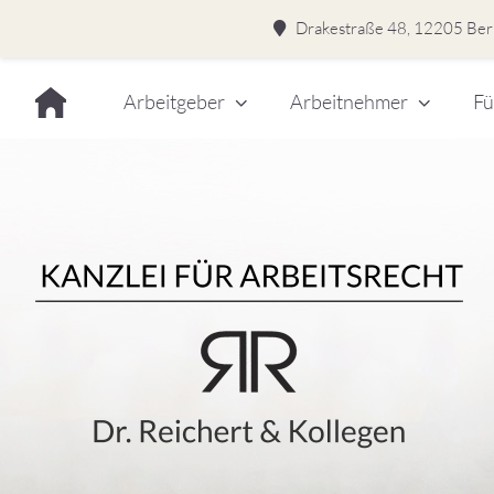
Drakestraße 48, 12205 Berl
Skip
Arbeitgeber
Arbeitnehmer
Fü
to
content
Dr.
Rei
&
Kol
–
Kan
für
Kanzlei für Arbeitsrecht
Arb