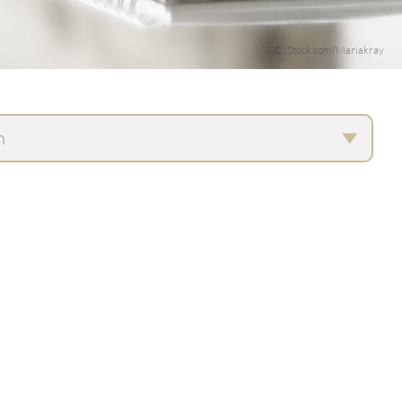
© iStock.com/Mariakray