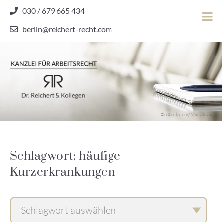
Skip
030 / 679 665 434
to
berlin@reichert-recht.com
content
Dr.
Reichert
&
Kollegen
Kanzlei für Arbeitsrecht
–
© iStock.com/Mariakray
Kanzlei
für
Arbeitsrecht
Schlagwort: häufige
Kurzerkrankungen