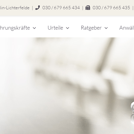
in-Lichterfelde
|
030 / 679 665 434
|
030 / 679 665 435
|
hrungskräfte
Urteile
Ratgeber
Anwäl
chert
legen
zlei
eitsrecht