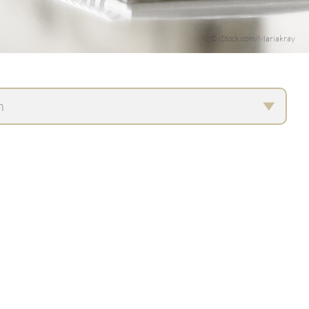
© iStock.com/Mariakray