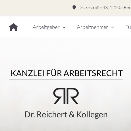
Drakestraße 48, 12205 Berl
Skip
Arbeitgeber
Arbeitnehmer
Fü
to
content
Dr.
Rei
&
Kol
–
Kan
für
Kanzlei für Arbeitsrecht
Arb