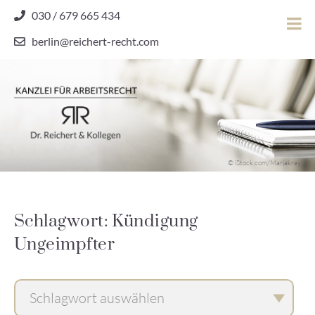
Skip
030 / 679 665 434
to
berlin@reichert-recht.com
content
Dr.
Reichert
&
Kollegen
Kanzlei für Arbeitsrecht
–
© iStock.com/Mariakray
Kanzlei
für
Arbeitsrecht
Schlagwort: Kündigung
Ungeimpfter