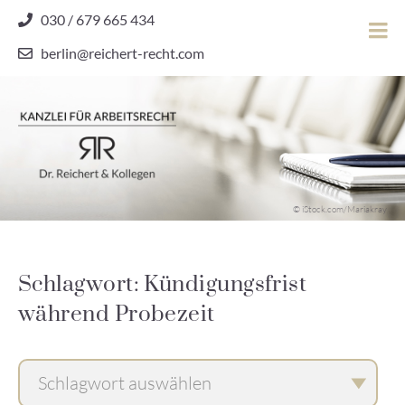
Skip
030 / 679 665 434
to
berlin@reichert-recht.com
content
Dr.
Reichert
&
Kollegen
Kanzlei für Arbeitsrecht
–
© iStock.com/Mariakray
Kanzlei
für
Arbeitsrecht
Schlagwort: Kündigungsfrist
während Probezeit