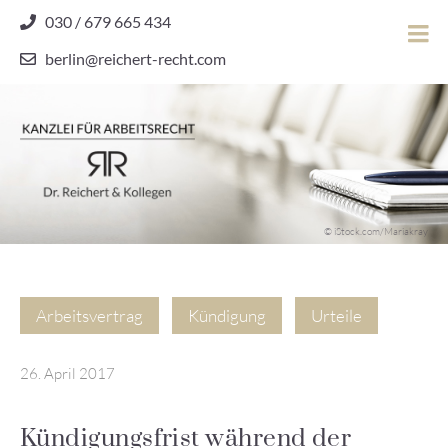
Skip
030 / 679 665 434
to
berlin@reichert-recht.com
content
Dr.
Reichert
&
Kollegen
Kanzlei für Arbeitsrecht
–
© iStock.com/Mariakray
Kanzlei
für
Arbeitsrecht
Arbeitsvertrag
Kündigung
Urteile
26. April 2017
Kündigungsfrist während der