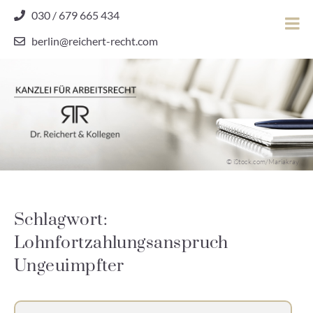
Skip
030 / 679 665 434
to
berlin@reichert-recht.com
content
Dr.
Reichert
&
Kollegen
Kanzlei für Arbeitsrecht
–
© iStock.com/Mariakray
Kanzlei
für
Arbeitsrecht
Schlagwort:
Lohnfortzahlungsanspruch
Ungeuimpfter