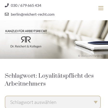
Skip
030 / 679 665 434
to
berlin@reichert-recht.com
content
Dr.
Reichert
&
Kollegen
Kanzlei für Arbeitsrecht
–
© iStock.com/Mariakray
Kanzlei
für
Arbeitsrecht
Schlagwort: Loyalitätspflicht des
Arbeitnehmers