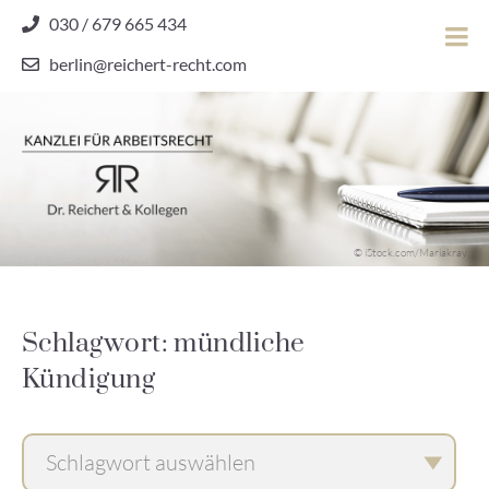
Skip
030 / 679 665 434
to
berlin@reichert-recht.com
content
Dr.
Reichert
&
Kollegen
Kanzlei für Arbeitsrecht
–
© iStock.com/Mariakray
Kanzlei
für
Arbeitsrecht
Schlagwort: mündliche
Kündigung