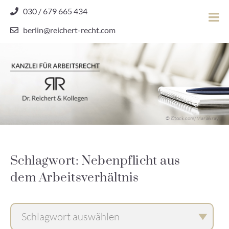
Skip
030 / 679 665 434
to
berlin@reichert-recht.com
content
Dr.
Reichert
&
Kollegen
Kanzlei für Arbeitsrecht
–
© iStock.com/Mariakray
Kanzlei
für
Arbeitsrecht
Schlagwort: Nebenpflicht aus
dem Arbeitsverhältnis