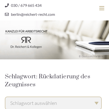
Skip
030 / 679 665 434
to
berlin@reichert-recht.com
content
Dr.
Reichert
&
Kollegen
Kanzlei für Arbeitsrecht
–
© iStock.com/Mariakray
Kanzlei
für
Arbeitsrecht
Schlagwort: Rückdatierung des
Zeugnisses