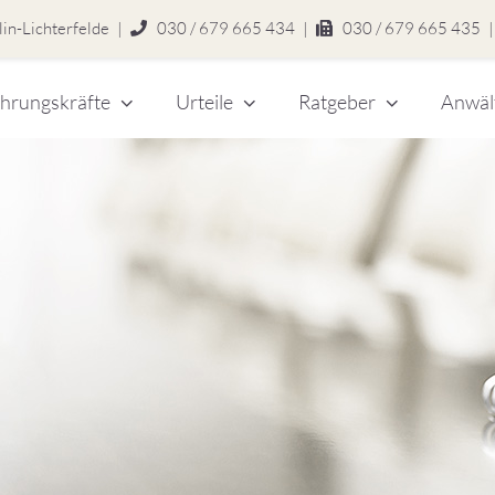
in-Lichterfelde
|
030 / 679 665 434
|
030 / 679 665 435
|
hrungskräfte
Urteile
Ratgeber
Anwäl
chert
legen
zlei
eitsrecht