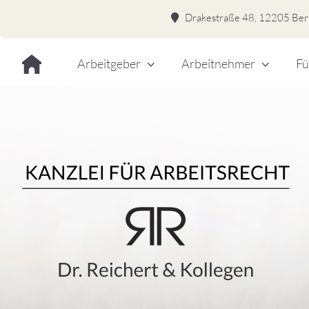
Drakestraße 48, 12205 Berl
Skip
Arbeitgeber
Arbeitnehmer
Fü
to
content
Dr.
Rei
&
Kol
–
Kan
für
Kanzlei für Arbeitsrecht
Arb