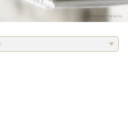
© iStock.com/Mariakray