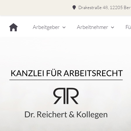
Drakestraße 48, 12205 Berl
Skip
Arbeitgeber
Arbeitnehmer
Fü
to
content
Dr.
Rei
&
Kol
–
Kan
für
Kanzlei für Arbeitsrecht
Arb