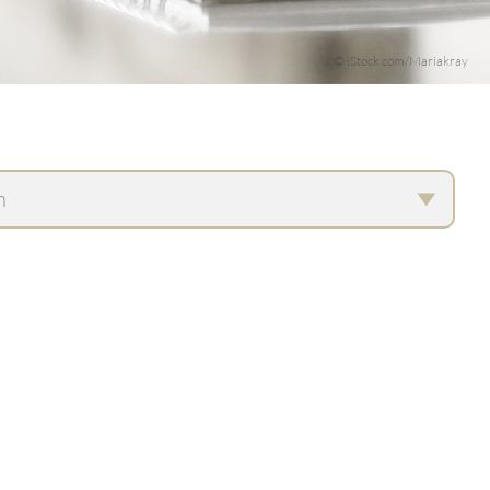
© iStock.com/Mariakray