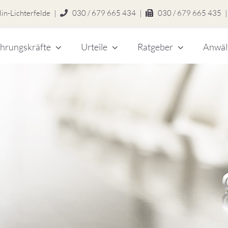
in-Lichterfelde
|
030 / 679 665 434
|
030 / 679 665 435
|
hrungskräfte
Urteile
Ratgeber
Anwäl
chert
legen
zlei
eitsrecht