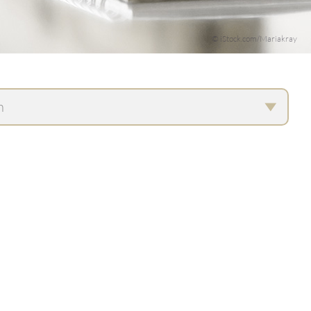
© iStock.com/Mariakray