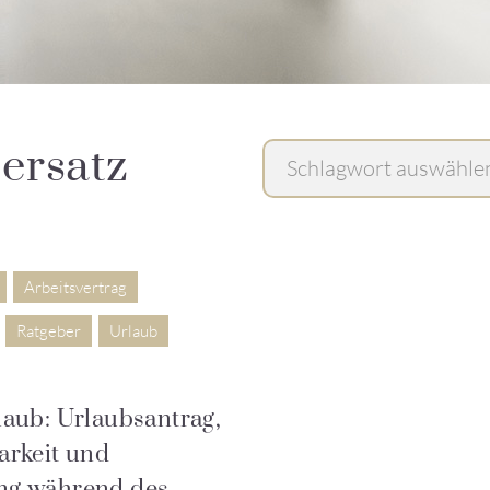
ersatz
Arbeitsvertrag
Ratgeber
Urlaub
laub: Urlaubsantrag,
arkeit und
ng während des