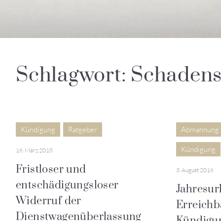
Schlagwort: Schadens
Kündigung
Ratgeber
Abmahnung
Kündigung
16. März 2018
Fristloser und
3. August 2016
entschädigungsloser
Jahresur
Widerruf der
Erreichb
Dienstwagenüberlassung
Kündigu