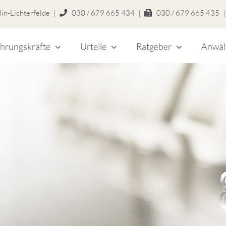
in-Lichterfelde
|
030 / 679 665 434
|
030 / 679 665 435
|
hrungskräfte
Urteile
Ratgeber
Anwäl
chert
legen
zlei
eitsrecht