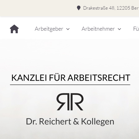
Drakestraße 48, 12205 Berl
Skip
Arbeitgeber
Arbeitnehmer
Fü
to
content
Dr.
Rei
&
Kol
–
Kan
für
Kanzlei für Arbeitsrecht
Arb