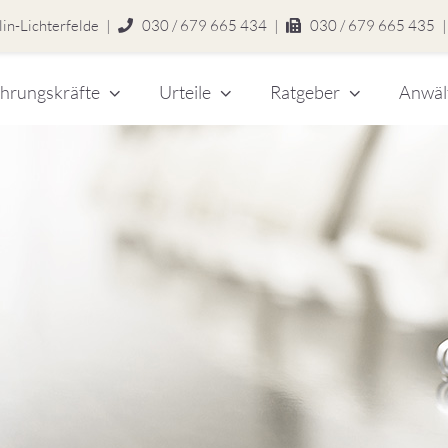
in-Lichterfelde
|
030 / 679 665 434
|
030 / 679 665 435
|
hrungskräfte
Urteile
Ratgeber
Anwäl
chert
legen
zlei
eitsrecht