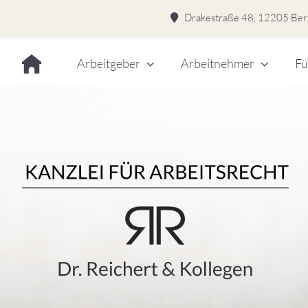
Drakestraße 48, 12205 Berl
Skip
Arbeitgeber
Arbeitnehmer
Fü
to
content
Dr.
Rei
&
Kol
–
Kan
für
Kanzlei für Arbeitsrecht
Arb