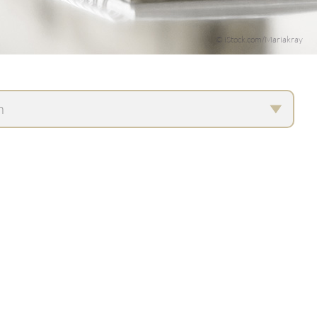
© iStock.com/Mariakray