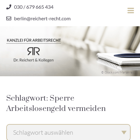
Skip
030 / 679 665 434
to
berlin@reichert-recht.com
content
Dr.
Reichert
&
Kollegen
Kanzlei für Arbeitsrecht
–
© iStock.com/Mariakray
Kanzlei
für
Arbeitsrecht
Schlagwort: Sperre
Arbeitslosengeld vermeiden