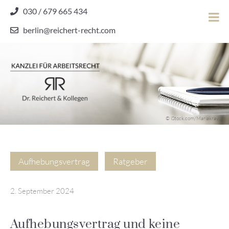
Skip
030 / 679 665 434
to
berlin@reichert-recht.com
content
Dr.
Reichert
&
Kollegen
Kanzlei für Arbeitsrecht
–
© iStock.com/Mariakray
Kanzlei
für
Arbeitsrecht
Aufhebungsvertrag
Ratgeber
2. September 2024
Aufhebungsvertrag und keine