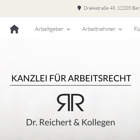
Drakestraße 48, 12205 Berl
Skip
Arbeitgeber
Arbeitnehmer
Fü
to
content
Dr.
Rei
&
Kol
–
Kan
für
Kanzlei für Arbeitsrecht
Arb