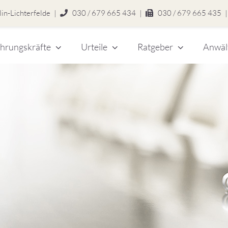
in-Lichterfelde
|
030 / 679 665 434
|
030 / 679 665 435
|
hrungskräfte
Urteile
Ratgeber
Anwäl
chert
legen
zlei
eitsrecht