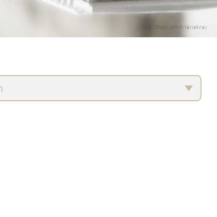
© iStock.com/Mariakray