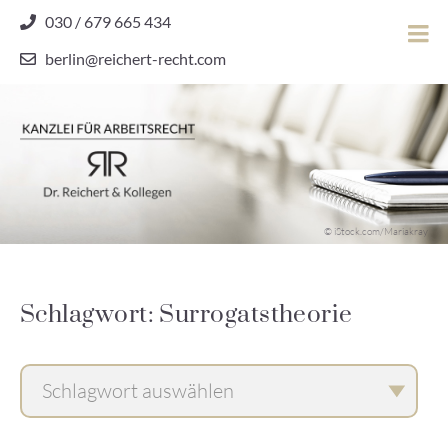
Skip
030 / 679 665 434
to
berlin@reichert-recht.com
content
Dr.
Reichert
&
Kollegen
Kanzlei für Arbeitsrecht
–
© iStock.com/Mariakray
Kanzlei
für
Arbeitsrecht
Schlagwort: Surrogatstheorie