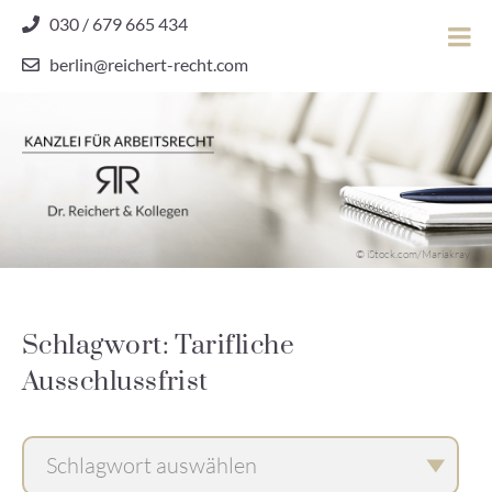
Skip
030 / 679 665 434
to
berlin@reichert-recht.com
content
Dr.
Reichert
&
Kollegen
Kanzlei für Arbeitsrecht
–
© iStock.com/Mariakray
Kanzlei
für
Arbeitsrecht
Schlagwort: Tarifliche
Ausschlussfrist