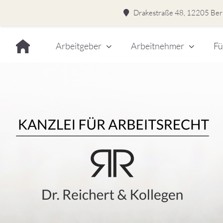
Drakestraße 48, 12205 Berl
Skip
Arbeitgeber
Arbeitnehmer
Fü
to
content
Dr.
Rei
&
Kol
–
Kan
für
Kanzlei für Arbeitsrecht
Arb