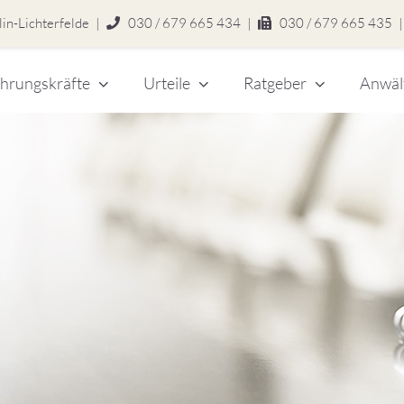
in-Lichterfelde
|
030 / 679 665 434
|
030 / 679 665 435
|
hrungskräfte
Urteile
Ratgeber
Anwäl
chert
legen
zlei
eitsrecht