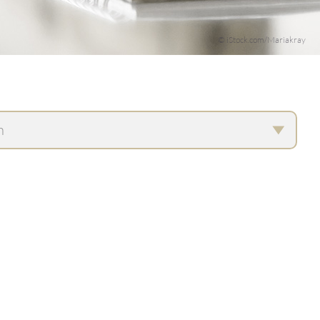
© iStock.com/Mariakray