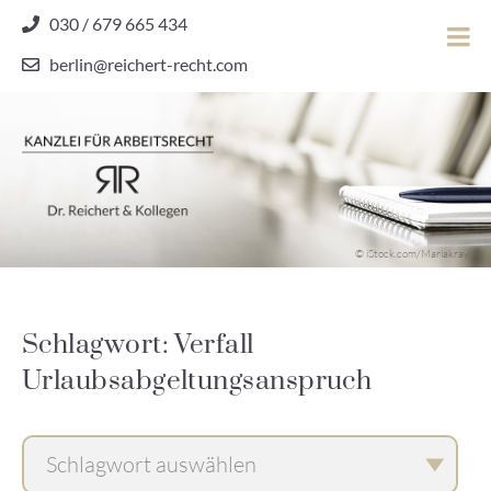
Skip
030 / 679 665 434
to
berlin@reichert-recht.com
content
Dr.
Reichert
&
Kollegen
Kanzlei für Arbeitsrecht
–
© iStock.com/Mariakray
Kanzlei
für
Arbeitsrecht
Schlagwort: Verfall
Urlaubsabgeltungsanspruch