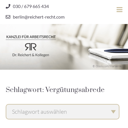
Skip
030 / 679 665 434
to
berlin@reichert-recht.com
content
Dr.
Reichert
&
Kollegen
Kanzlei für Arbeitsrecht
–
© iStock.com/Mariakray
Kanzlei
für
Arbeitsrecht
Schlagwort: Vergütungsabrede