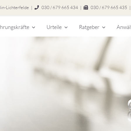
in-Lichterfelde
|
030 / 679 665 434
|
030 / 679 665 435
|
hrungskräfte
Urteile
Ratgeber
Anwäl
chert
legen
zlei
eitsrecht