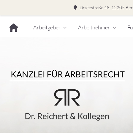
Drakestraße 48, 12205 Berl
Skip
Arbeitgeber
Arbeitnehmer
Fü
to
content
Dr.
Rei
&
Kol
–
Kan
für
Kanzlei für Arbeitsrecht
Arb