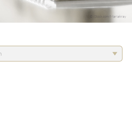
© iStock.com/Mariakray