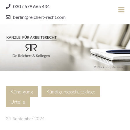
Skip
030 / 679 665 434
to
berlin@reichert-recht.com
content
Dr.
Reichert
&
Kollegen
Kanzlei für Arbeitsrecht
–
© iStock.com/Mariakray
Kanzlei
für
Arbeitsrecht
Kündigung
Kündigungsschutzklage
Urteile
24. September 2024