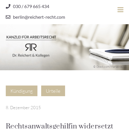
Skip
030 / 679 665 434
to
berlin@reichert-recht.com
content
Dr.
Reichert
&
Kollegen
Kanzlei für Arbeitsrecht
–
© iStock.com/Mariakray
Kanzlei
für
Arbeitsrecht
Kündigung
Urteile
8. Dezember 2015
Rechtsanwaltsgehilfin widersetzt