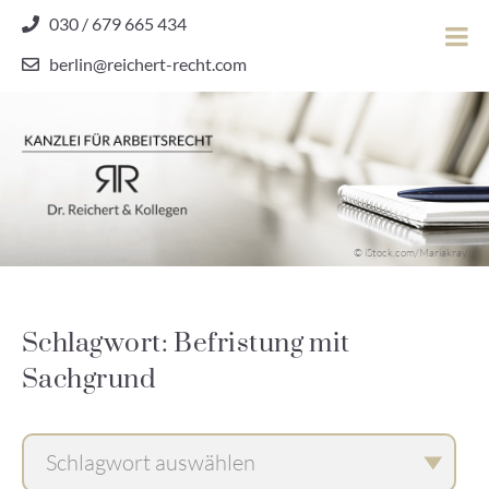
Skip
030 / 679 665 434
to
berlin@reichert-recht.com
content
Dr.
Reichert
&
Kollegen
Kanzlei für Arbeitsrecht
–
© iStock.com/Mariakray
Kanzlei
für
Arbeitsrecht
Schlagwort: Befristung mit
Sachgrund