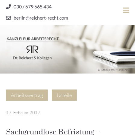
Skip
030 / 679 665 434
to
berlin@reichert-recht.com
content
Dr.
Reichert
&
Kollegen
Kanzlei für Arbeitsrecht
–
© iStock.com/Mariakray
Kanzlei
für
Arbeitsrecht
Arbeitsvertrag
Urteile
17. Februar 2017
Sachgrundlose Befristung –