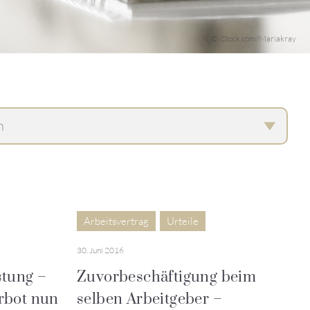
© iStock.com/Mariakray
Arbeitsvertrag
Urteile
30. Juni 2016
stung –
Zuvorbeschäftigung beim
rbot nun
selben Arbeitgeber –