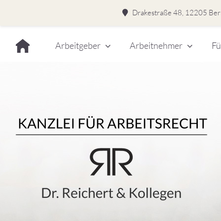
Drakestraße 48, 12205 Berl
Skip
Arbeitgeber
Arbeitnehmer
Fü
to
content
Dr.
Rei
&
Kol
–
Kan
für
Kanzlei für Arbeitsrecht
Arb