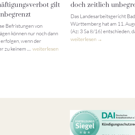
äftigungsverbot gilt
doch zeitlich unbegr
 unbegrenzt
Das Landesarbeitsgericht Ba
Württemberg hat am 11. Aug
se Befristungen von
(Az: 3 Sa 8/16) entschieden, d
rägen können nur noch dann
weiterlesen
 erfolgen, wenn der
er zu keinem …
weiterlesen