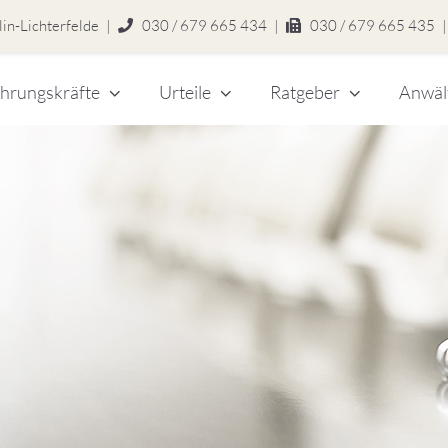
in-Lichterfelde
|
030 / 679 665 434
|
030 / 679 665 435
|
hrungskräfte
Urteile
Ratgeber
Anwäl
chert
legen
zlei
eitsrecht