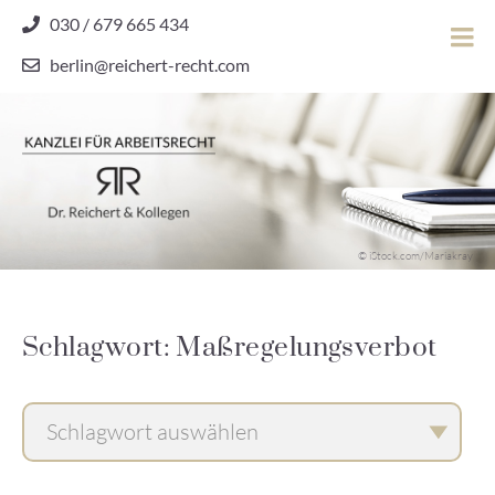
Skip
030 / 679 665 434
to
berlin@reichert-recht.com
content
Dr.
Reichert
&
Kollegen
Kanzlei für Arbeitsrecht
–
© iStock.com/Mariakray
Kanzlei
für
Arbeitsrecht
Schlagwort: Maßregelungsverbot