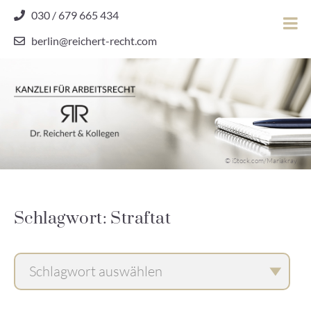
Skip
030 / 679 665 434
to
berlin@reichert-recht.com
content
Dr.
Reichert
&
Kollegen
Kanzlei für Arbeitsrecht
–
© iStock.com/Mariakray
Kanzlei
für
Arbeitsrecht
Schlagwort: Straftat