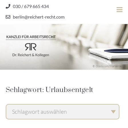
Skip
030 / 679 665 434
to
berlin@reichert-recht.com
content
Dr.
Reichert
&
Kollegen
Kanzlei für Arbeitsrecht
–
© iStock.com/Mariakray
Kanzlei
für
Arbeitsrecht
Schlagwort: Urlaubsentgelt