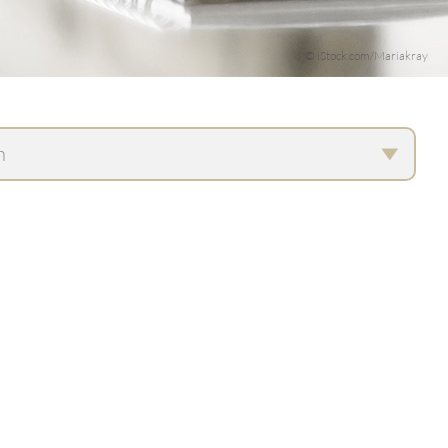
© iStock.com/Mariakray