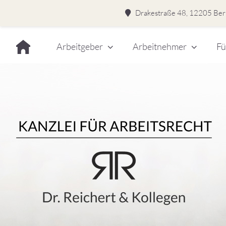
Drakestraße 48, 12205 Berl
Skip
Arbeitgeber
Arbeitnehmer
Fü
to
content
Dr.
Rei
&
Kol
–
Kan
für
Kanzlei für Arbeitsrecht
Arb