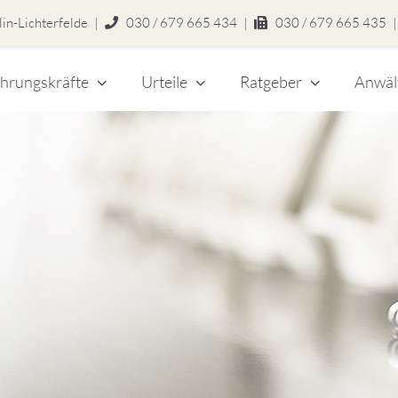
in-Lichterfelde
|
030 / 679 665 434
|
030 / 679 665 435
|
hrungskräfte
Urteile
Ratgeber
Anwäl
chert
legen
zlei
eitsrecht