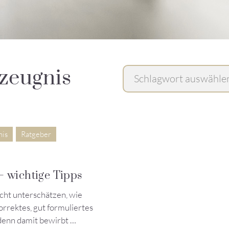
zeugnis
nis
Ratgeber
– wichtige Tipps
icht unterschätzen, wie
orrektes, gut formuliertes
 denn damit bewirbt …