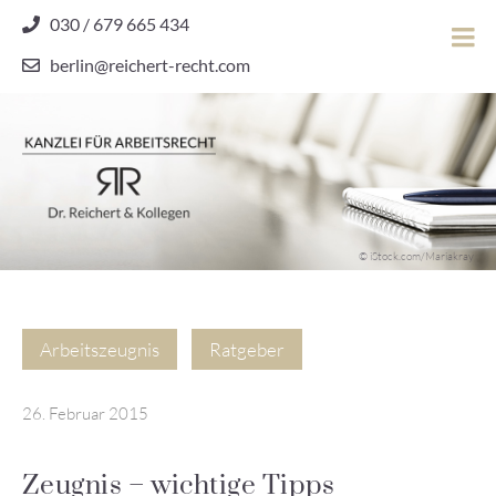
Skip
030 / 679 665 434
to
berlin@reichert-recht.com
content
Dr.
Reichert
&
Kollegen
Kanzlei für Arbeitsrecht
–
© iStock.com/Mariakray
Kanzlei
für
Arbeitsrecht
Arbeitszeugnis
Ratgeber
26. Februar 2015
Zeugnis – wichtige Tipps