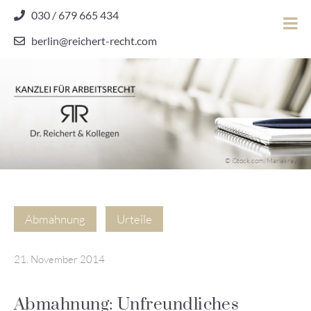
Skip
030 / 679 665 434
to
berlin@reichert-recht.com
content
Dr.
Reichert
&
Kollegen
Kanzlei für Arbeitsrecht
–
© iStock.com/Mariakray
Kanzlei
für
Arbeitsrecht
Abmahnung
Urteile
21. November 2014
Abmahnung: Unfreundliches