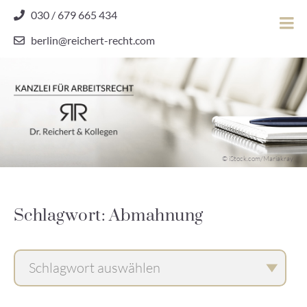
Skip
030 / 679 665 434
to
berlin@reichert-recht.com
content
Dr.
Reichert
&
Kollegen
Kanzlei für Arbeitsrecht
–
© iStock.com/Mariakray
Kanzlei
für
Arbeitsrecht
Schlagwort: Abmahnung