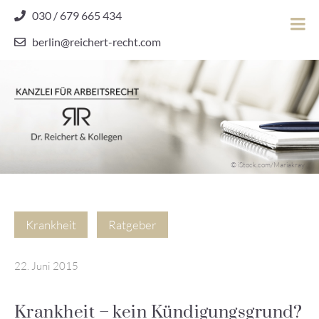
Skip
030 / 679 665 434
to
berlin@reichert-recht.com
content
Dr.
Reichert
&
Kollegen
Kanzlei für Arbeitsrecht
–
© iStock.com/Mariakray
Kanzlei
für
Arbeitsrecht
Krankheit
Ratgeber
22. Juni 2015
Krankheit – kein Kündigungsgrund?