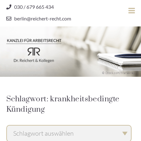
Skip
030 / 679 665 434
to
berlin@reichert-recht.com
content
Dr.
Reichert
&
Kollegen
Kanzlei für Arbeitsrecht
–
© iStock.com/Mariakray
Kanzlei
für
Arbeitsrecht
Schlagwort: krankheitsbedingte
Kündigung