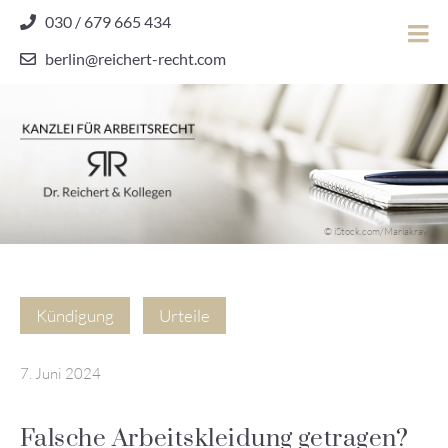
Skip
030 / 679 665 434
to
berlin@reichert-recht.com
content
Dr.
Reichert
&
Kollegen
Kanzlei für Arbeitsrecht
–
© iStock.com/Mariakray
Kanzlei
für
Arbeitsrecht
Kündigung
Urteile
7. Juni 2024
Falsche Arbeitskleidung getragen?