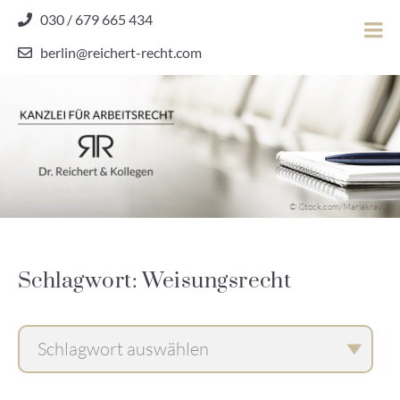
Skip
030 / 679 665 434
to
berlin@reichert-recht.com
content
Dr.
Reichert
&
Kollegen
Kanzlei für Arbeitsrecht
–
© iStock.com/Mariakray
Kanzlei
für
Arbeitsrecht
Schlagwort: Weisungsrecht