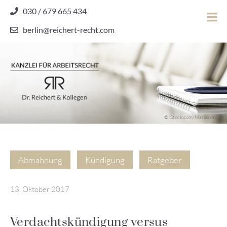
Skip
030 / 679 665 434
to
berlin@reichert-recht.com
content
Dr.
Reichert
&
Kollegen
Kanzlei für Arbeitsrecht
–
© iStock.com/Mariakray
Kanzlei
für
Arbeitsrecht
Abmahnung
Kündigung
Ratgeber
13. Oktober 2017
Verdachtskündigung versus