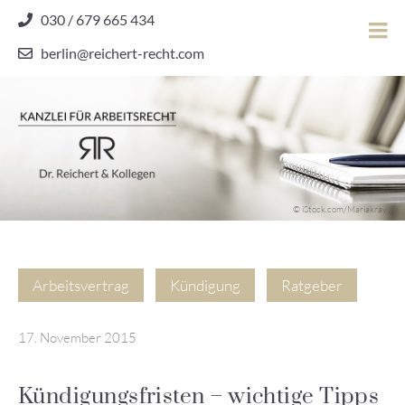
Skip
030 / 679 665 434
to
berlin@reichert-recht.com
content
Dr.
Reichert
&
Kollegen
Kanzlei für Arbeitsrecht
–
© iStock.com/Mariakray
Kanzlei
für
Arbeitsrecht
Arbeitsvertrag
Kündigung
Ratgeber
17. November 2015
Kündigungsfristen – wichtige Tipps